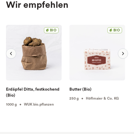
Wir empfehlen
BIO
BIO
Erdäpfel Ditta, festkochend
Butter (Bio)
(Bio)
250 g • Höflmaier & Co. KG
1000 g • WUK bio.pflanzen