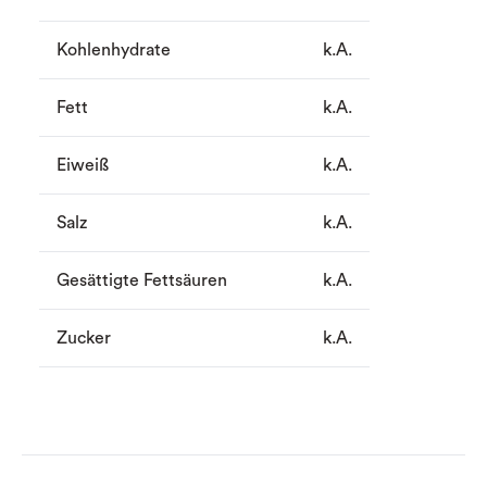
Kohlenhydrate
k.A.
Fett
k.A.
Eiweiß
k.A.
Salz
k.A.
Gesättigte Fettsäuren
k.A.
Zucker
k.A.