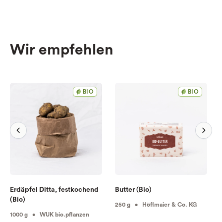
Wir empfehlen
BIO
BIO
Erdäpfel Ditta, festkochend
Butter (Bio)
(Bio)
250 g • Höflmaier & Co. KG
1000 g • WUK bio.pflanzen