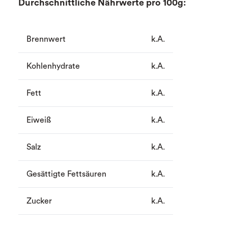
Durchschnittliche Nährwerte pro 100g:
Brennwert
k.A.
Kohlenhydrate
k.A.
Fett
k.A.
Eiweiß
k.A.
Salz
k.A.
Gesättigte Fettsäuren
k.A.
Zucker
k.A.