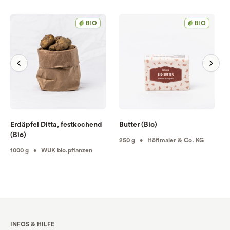
BIO
BIO
Erdäpfel Ditta, festkochend
Butter (Bio)
(Bio)
250 g • Höflmaier & Co. KG
1000 g • WUK bio.pflanzen
INFOS & HILFE