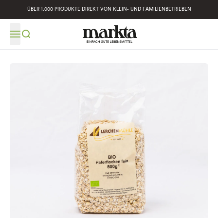
ÜBER 1.000 PRODUKTE DIREKT VON KLEIN- UND FAMILIENBETRIEBEN