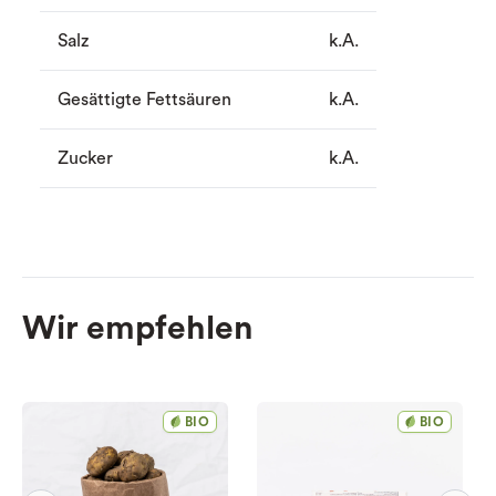
Salz
k.A.
Gesättigte Fettsäuren
k.A.
Zucker
k.A.
Wir empfehlen
BIO
BIO