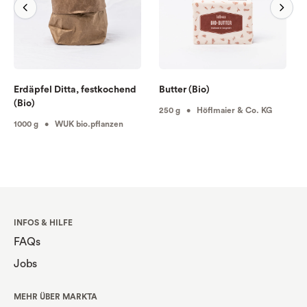
Erdäpfel Ditta, festkochend
Butter (Bio)
(Bio)
250 g • Höflmaier & Co. KG
1000 g • WUK bio.pflanzen
INFOS & HILFE
FAQs
Jobs
MEHR ÜBER MARKTA