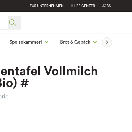
FÜR UNTERNEHMEN
HILFE CENTER
JOBS
Speisekammerl
Brot & Gebäck
Ge
entafel Vollmilch
Bio) #
erie