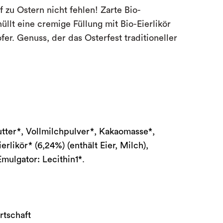
f zu Ostern nicht fehlen! Zarte Bio-
llt eine cremige Füllung mit Bio-Eierlikör
ofer. Genuss, der das Osterfest traditioneller
tter*, Vollmilchpulver*, Kakaomasse*,
rlikör* (6,24%) (enthält Eier, Milch),
Emulgator: Lecithin1*.
rtschaft