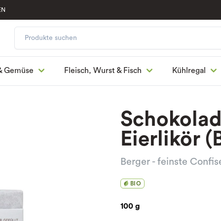
EN
& Gemüse
Fleisch, Wurst & Fisch
Kühlregal
Schokolad
Eierlikör (
Berger - feinste Confis
BIO
100 g