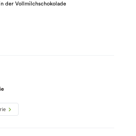
in der Vollmilchschokolade
ie
rie