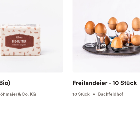
Bio)
Freilandeier - 10 Stück
flmaier & Co. KG
10 Stück • Bachfeldhof