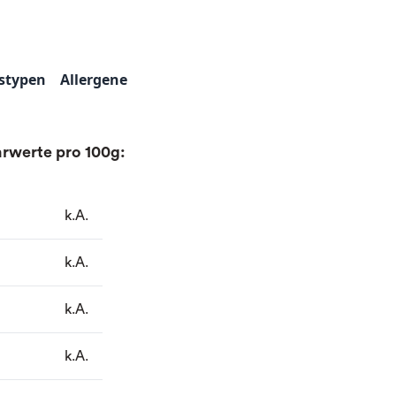
stypen
Allergene
rwerte pro 100g:
k.A.
k.A.
k.A.
k.A.