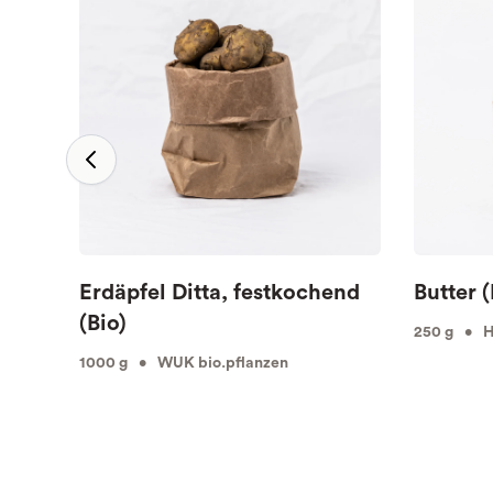
Erdäpfel Ditta, festkochend
Butter (
(Bio)
250 g • Hö
1000 g • WUK bio.pflanzen