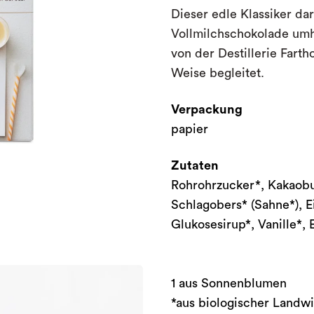
Dieser edle Klassiker dar
Vollmilchschokolade umhü
von der Destillerie Farth
Weise begleitet.
Verpackung
papier
Zutaten
Rohrohrzucker*, Kakaobu
Schlagobers* (Sahne*), Eie
Glukosesirup*, Vanille*, 
1 aus Sonnenblumen
*aus biologischer Landwi