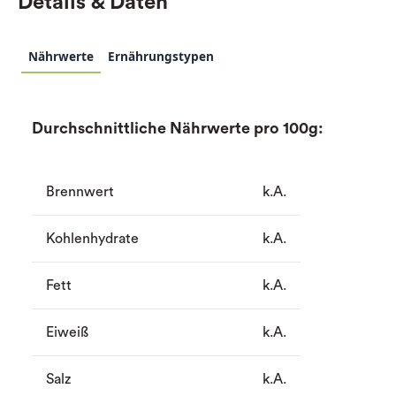
Details & Daten
Nährwerte
Ernährungstypen
Durchschnittliche Nährwerte pro 100g:
Brennwert
k.A.
Kohlenhydrate
k.A.
Fett
k.A.
Eiweiß
k.A.
Salz
k.A.