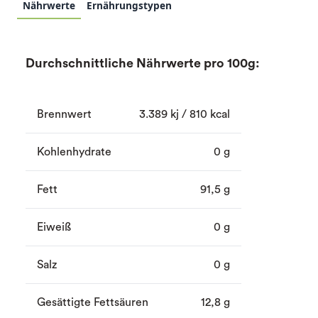
Nährwerte
Ernährungstypen
Durchschnittliche Nährwerte pro 100g:
Brennwert
3.389 kj / 810 kcal
Kohlenhydrate
0 g
Fett
91,5 g
Eiweiß
0 g
Salz
0 g
Gesättigte Fettsäuren
12,8 g