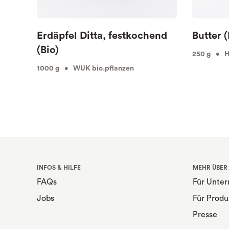
Erdäpfel Ditta, festkochend
Butter (
(Bio)
250 g • Hö
1000 g • WUK bio.pflanzen
INFOS & HILFE
MEHR ÜBER
FAQs
Für Unte
Jobs
Für Produ
Presse