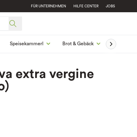
FÜR UNTERNEHMEN
HILFE CENTER
JOBS
Speisekammerl
Brot & Gebäck
Ge
iva extra vergine
o)