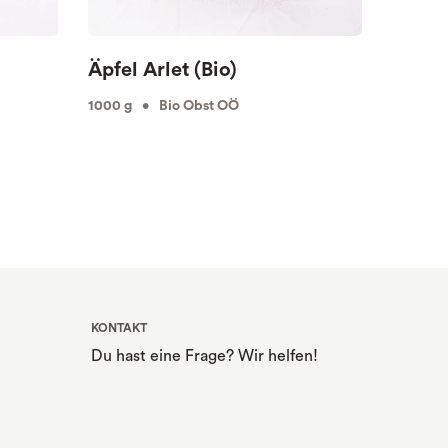
Äpfel Arlet (Bio)
Milch
1000 g • Bio Obst OÖ
1000 ml
KONTAKT
Du hast eine Frage? Wir helfen!