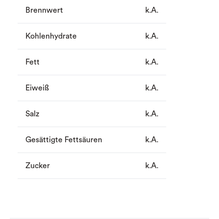
Brennwert
k.A.
Kohlenhydrate
k.A.
Fett
k.A.
Eiweiß
k.A.
Salz
k.A.
Gesättigte Fettsäuren
k.A.
Zucker
k.A.