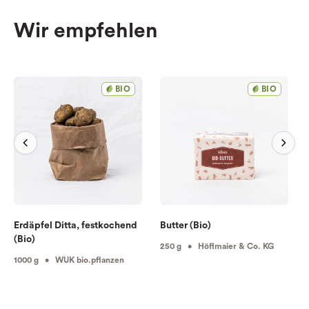
Wir empfehlen
BIO
BIO
Erdäpfel Ditta, festkochend
Butter (Bio)
(Bio)
250 g • Höflmaier & Co. KG
1000 g • WUK bio.pflanzen