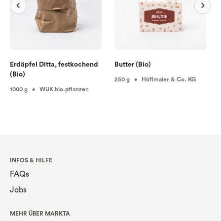
Erdäpfel Ditta, festkochend
Butter (Bio)
(Bio)
250 g • Höflmaier & Co. KG
1000 g • WUK bio.pflanzen
INFOS & HILFE
FAQs
Jobs
MEHR ÜBER MARKTA