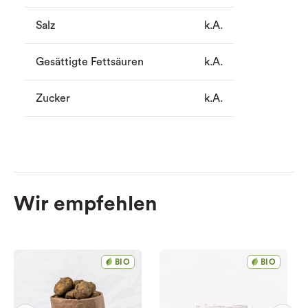
Salz
k.A.
Gesättigte Fettsäuren
k.A.
Zucker
k.A.
Wir empfehlen
BIO
BIO