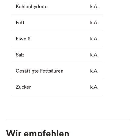
Kohlenhydrate
k.A.
Fett
k.A.
Eiweiß
k.A.
Salz
k.A.
Gesättigte Fettsäuren
k.A.
Zucker
k.A.
Wir empfehlen