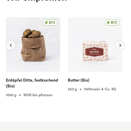
BIO
BIO
Erdäpfel Ditta, festkochend
Butter (Bio)
(Bio)
250 g • Höflmaier & Co. KG
1000 g • WUK bio.pflanzen