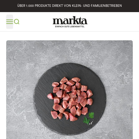
ÜBER 1.000 PRODUKTE DIREKT VON KLEIN- UND FAMILIENBETRIEBEN