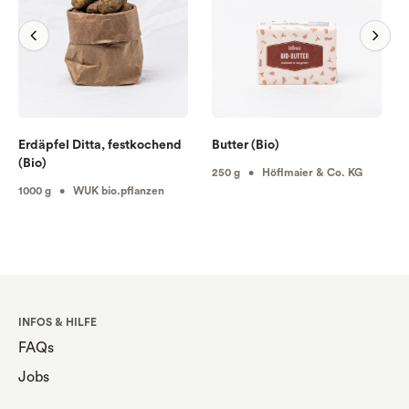
Erdäpfel Ditta, festkochend
Butter (Bio)
(Bio)
250 g • Höflmaier & Co. KG
1000 g • WUK bio.pflanzen
INFOS & HILFE
FAQs
Jobs