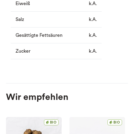
Eiweiß
k.A.
Salz
k.A.
Gesättigte Fettsäuren
k.A.
Zucker
k.A.
Wir empfehlen
BIO
BIO