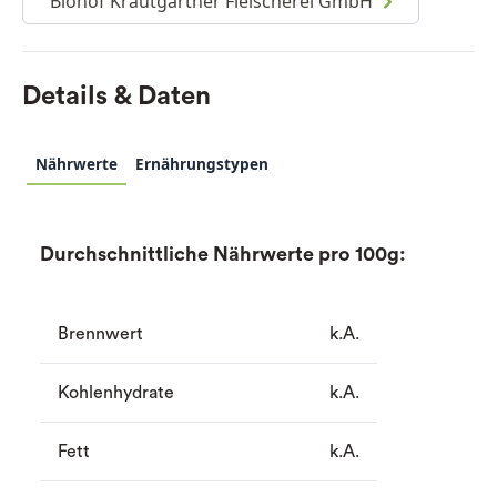
Biohof Krautgartner Fleischerei GmbH
Details & Daten
Nährwerte
Ernährungstypen
Durchschnittliche Nährwerte pro 100g:
Brennwert
k.A.
Kohlenhydrate
k.A.
Fett
k.A.