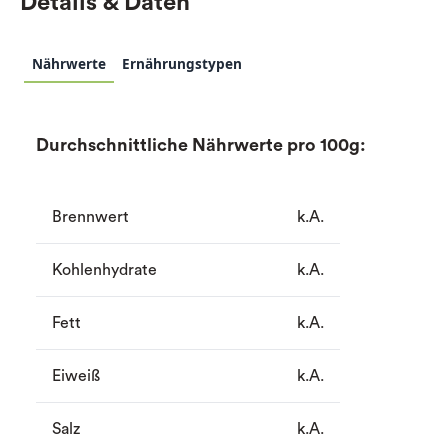
Details & Daten
Nährwerte
Ernährungstypen
Durchschnittliche Nährwerte pro 100g:
Brennwert
k.A.
Kohlenhydrate
k.A.
Fett
k.A.
Eiweiß
k.A.
Salz
k.A.