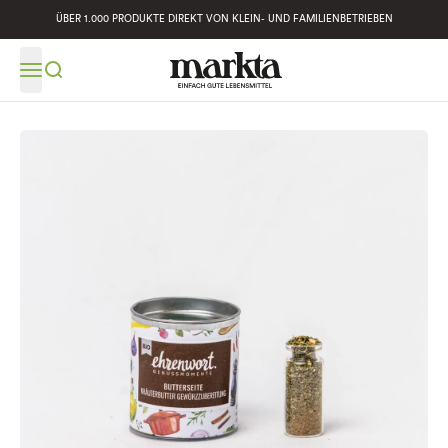
ÜBER 1.000 PRODUKTE DIREKT VON KLEIN- UND FAMILIENBETRIEBEN