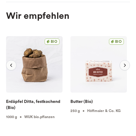
Wir empfehlen
BIO
BIO
Erdäpfel Ditta, festkochend
Butter (Bio)
(Bio)
250 g • Höflmaier & Co. KG
1000 g • WUK bio.pflanzen