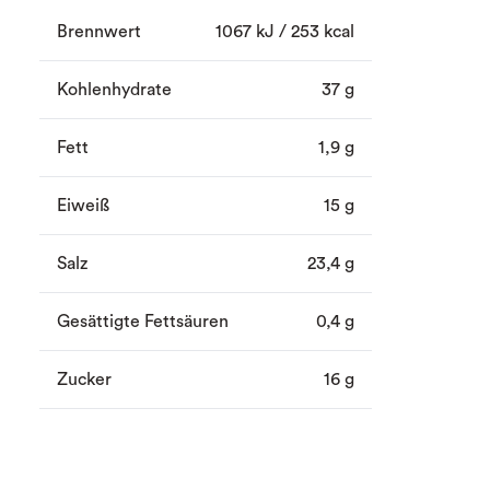
Brennwert
1067 kJ / 253 kcal
Kohlenhydrate
37 g
Fett
1,9 g
Eiweiß
15 g
Salz
23,4 g
Gesättigte Fettsäuren
0,4 g
Zucker
16 g