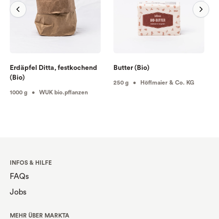
Erdäpfel Ditta, festkochend
Butter (Bio)
(Bio)
250 g • Höflmaier & Co. KG
1000 g • WUK bio.pflanzen
INFOS & HILFE
FAQs
Jobs
MEHR ÜBER MARKTA