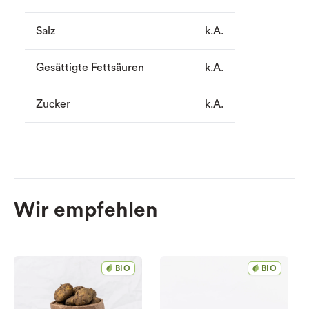
Salz
k.A.
Gesättigte Fettsäuren
k.A.
Zucker
k.A.
Wir empfehlen
BIO
BIO