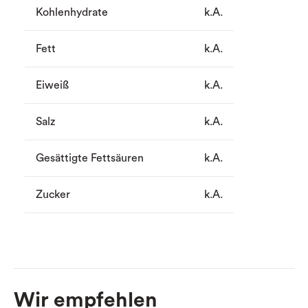
Kohlenhydrate
k.A.
Fett
k.A.
Eiweiß
k.A.
Salz
k.A.
Gesättigte Fettsäuren
k.A.
Zucker
k.A.
Wir empfehlen