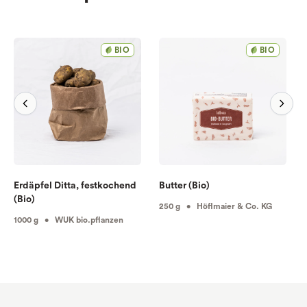
BIO
BIO
Erdäpfel Ditta, festkochend
Butter (Bio)
(Bio)
250 g • Höflmaier & Co. KG
1000 g • WUK bio.pflanzen