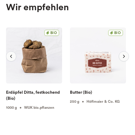
Wir empfehlen
BIO
BIO
Erdäpfel Ditta, festkochend
Butter (Bio)
(Bio)
250 g • Höflmaier & Co. KG
1000 g • WUK bio.pflanzen