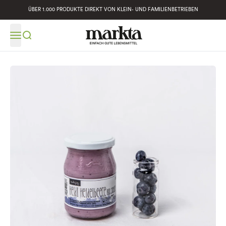
ÜBER 1.000 PRODUKTE DIREKT VON KLEIN- UND FAMILIENBETRIEBEN