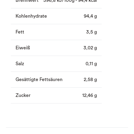
Brennwert
396,8 kJ/100g - 94,4 kcal
Kohlenhydrate
94,4 g
Fett
3,5 g
Eiweiß
3,02 g
Salz
0,11 g
Gesättigte Fettsäuren
2,58 g
Zucker
12,46 g