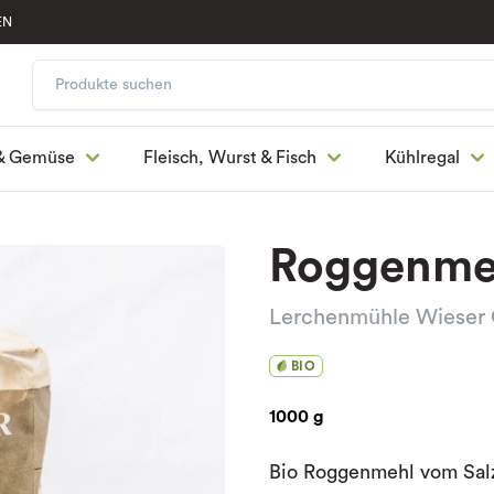
EN
& Gemüse
Fleisch, Wurst & Fisch
Kühlregal
Roggenmeh
Lerchenmühle Wiese
BIO
1000 g
Bio Roggenmehl vom Sal