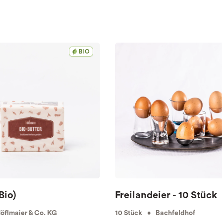
BIO
Bio)
Freilandeier - 10 Stück
flmaier & Co. KG
10 Stück • Bachfeldhof