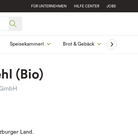
FÜR UNTERNEHMEN
HILFE CENTER
JOBS
Speisekammerl
Brot & Gebäck
Ge
l (Bio)
r GmbH
zburger Land.