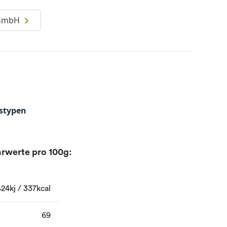
 GmbH
stypen
rwerte pro 100g:
424kj / 337kcal
69