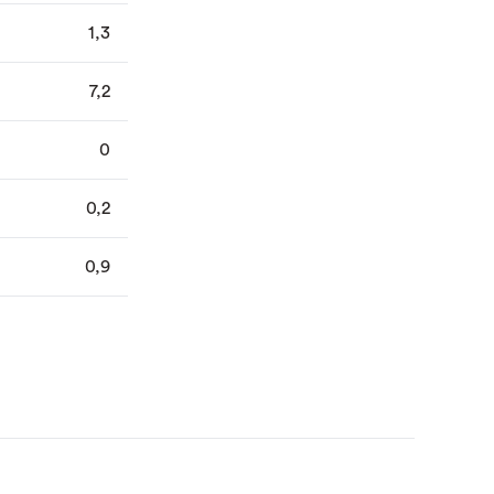
1,3
7,2
0
0,2
0,9