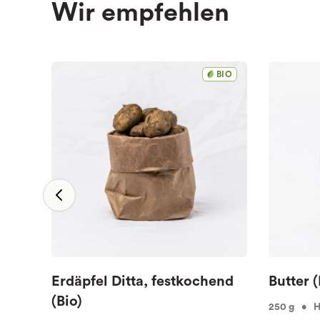
Wir empfehlen
BIO
Erdäpfel Ditta, festkochend
Butter (
(Bio)
250 g • Hö