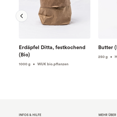
Erdäpfel Ditta, festkochend
Butter (
(Bio)
250 g • Hö
1000 g • WUK bio.pflanzen
INFOS & HILFE
MEHR ÜBER