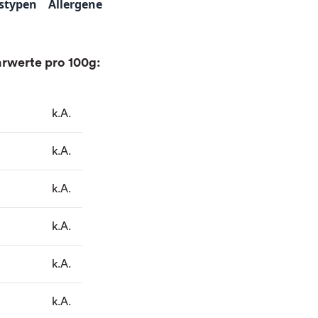
stypen
Allergene
rwerte pro 100g:
k.A.
k.A.
k.A.
k.A.
k.A.
k.A.