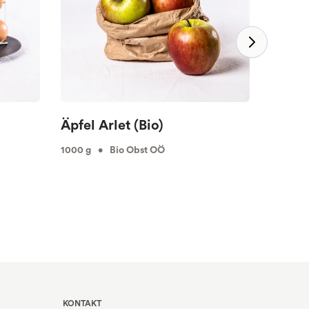
Äpfel Arlet (Bio)
Milch
1000 g • Bio Obst OÖ
1000 ml
KONTAKT