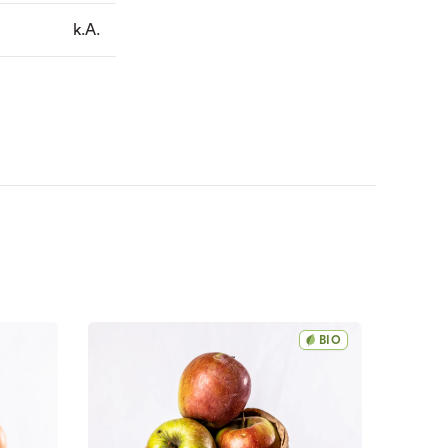
k.A.
BIO