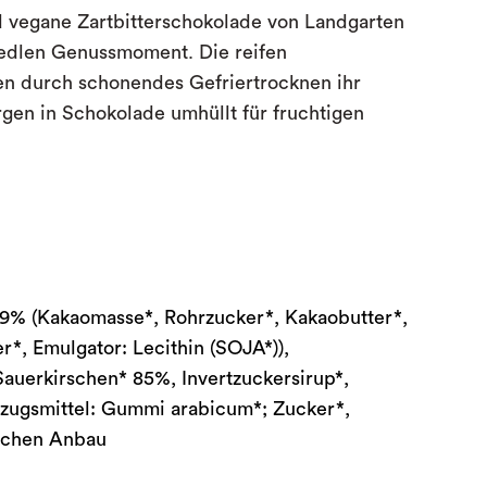
 vegane Zartbitterschokolade von Landgarten
n edlen Genussmoment. Die reifen
n durch schonendes Gefriertrocknen ihr
gen in Schokolade umhüllt für fruchtigen
89% (Kakaomasse*, Rohrzucker*, Kakaobutter*,
r*, Emulgator: Lecithin (SOJA*)),
auerkirschen* 85%, Invertzuckersirup*,
rzugsmittel: Gummi arabicum*; Zucker*,
ischen Anbau