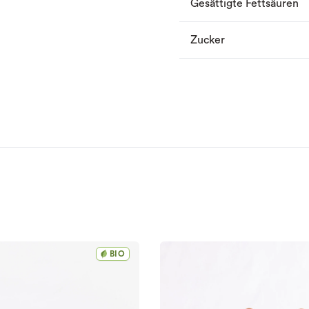
Gesättigte Fettsäuren
Zucker
BIO