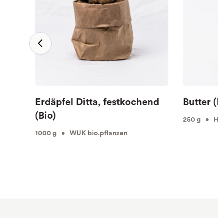
Erdäpfel Ditta, festkochend
Butter (
(Bio)
250 g • Hö
1000 g • WUK bio.pflanzen