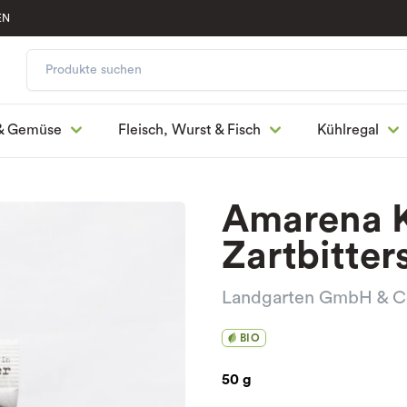
EN
& Gemüse
Fleisch, Wurst & Fisch
Kühlregal
Amarena K
Zartbitter
Landgarten GmbH & C
BIO
50 g