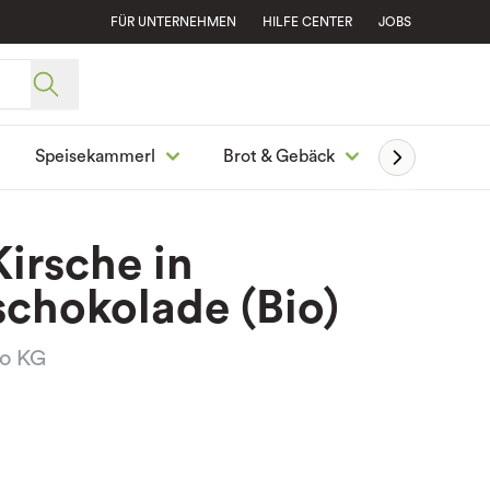
FÜR UNTERNEHMEN
HILFE CENTER
JOBS
Speisekammerl
Brot & Gebäck
Ge
irsche in
schokolade (Bio)
o KG