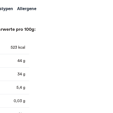
stypen
Allergene
rwerte pro 100g:
523 kcal
44 g
34 g
5,4 g
0,03 g