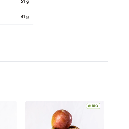
21 g
41 g
BIO