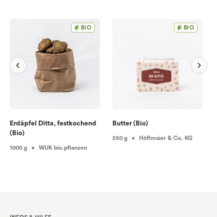
BIO
BIO
Erdäpfel Ditta, festkochend
Butter (Bio)
(Bio)
250 g • Höflmaier & Co. KG
1000 g • WUK bio.pflanzen