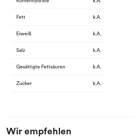
Kohlenhydrate
k.A.
Fett
k.A.
Eiweiß
k.A.
Salz
k.A.
Gesättigte Fettsäuren
k.A.
Zucker
k.A.
Wir empfehlen