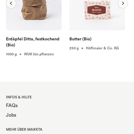
Erdäpfel Ditta, festkochend
Butter (Bio)
(Bio)
250 g • Höflmaier & Co. KG
1000 g • WUK bio.pflanzen
INFOS & HILFE
FAQs
Jobs
MEHR ÜBER MARKTA