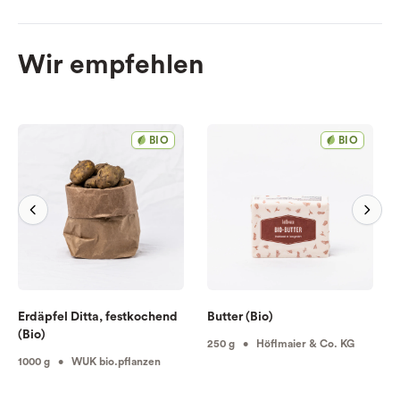
Wir empfehlen
BIO
BIO
Erdäpfel Ditta, festkochend
Butter (Bio)
(Bio)
250 g • Höflmaier & Co. KG
1000 g • WUK bio.pflanzen