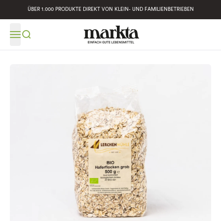
ÜBER 1.000 PRODUKTE DIREKT VON KLEIN- UND FAMILIENBETRIEBEN