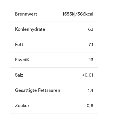
Brennwert
1555kj/366kcal
Kohlenhydrate
63
Fett
7,1
Eiweiß
13
Salz
<0,01
Gesättigte Fettsäuren
1,4
Zucker
0,8