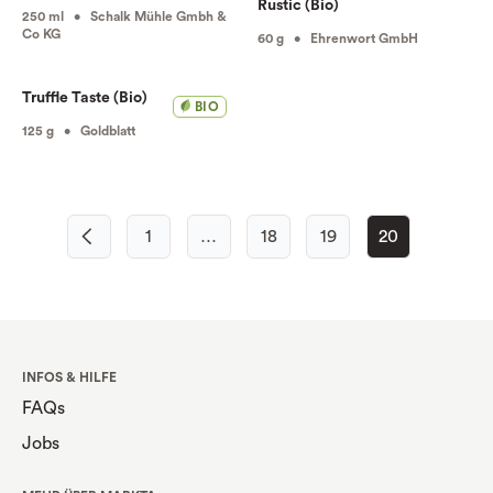
Rustic (Bio)
250 ml • Schalk Mühle Gmbh &
Co KG
60 g • Ehrenwort GmbH
Truffle Taste (Bio)
BIO
125 g • Goldblatt
1
…
18
19
20
INFOS & HILFE
FAQs
Jobs