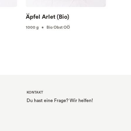
Äpfel Arlet (Bio)
Milch
1000 g • Bio Obst OÖ
1000 ml
KONTAKT
Du hast eine Frage? Wir helfen!