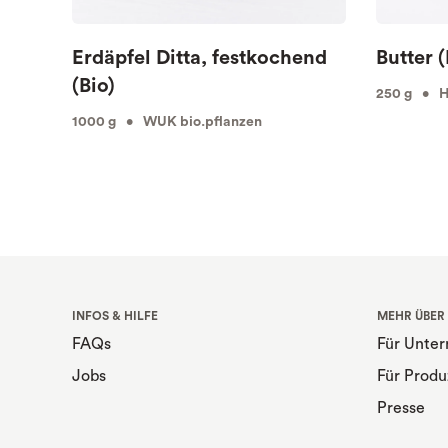
Erdäpfel Ditta, festkochend
Butter (
(Bio)
250 g • Hö
1000 g • WUK bio.pflanzen
INFOS & HILFE
MEHR ÜBER
FAQs
Für Unte
Jobs
Für Produ
Presse