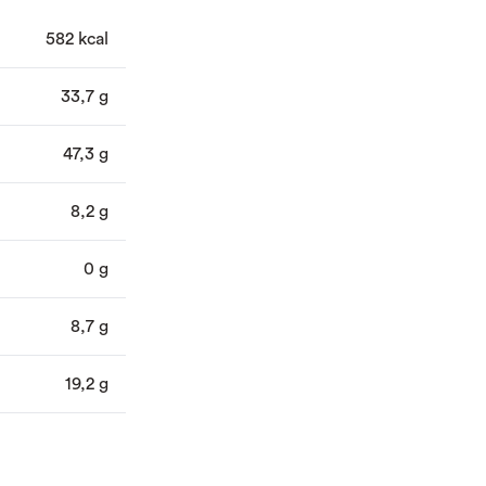
582 kcal
33,7 g
47,3 g
8,2 g
0 g
8,7 g
19,2 g