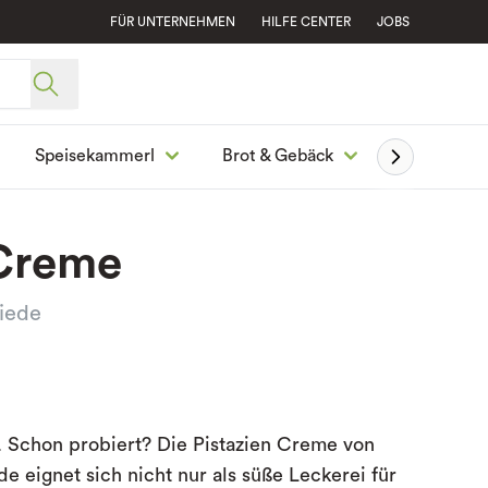
FÜR UNTERNEHMEN
HILFE CENTER
JOBS
Speisekammerl
Brot & Gebäck
Ge
 Creme
iede
e. Schon probiert? Die Pistazien Creme von
e eignet sich nicht nur als süße Leckerei für