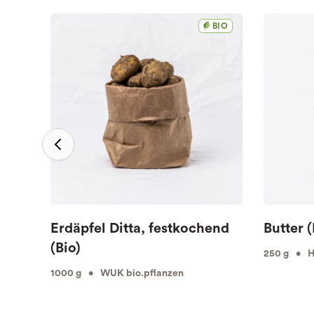
BIO
Erdäpfel Ditta, festkochend
Butter (
(Bio)
250 g • Hö
1000 g • WUK bio.pflanzen