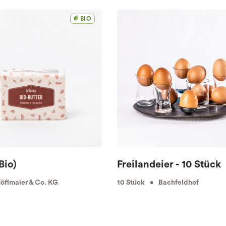
BIO
Bio)
Freilandeier - 10 Stück
flmaier & Co. KG
10 Stück • Bachfeldhof