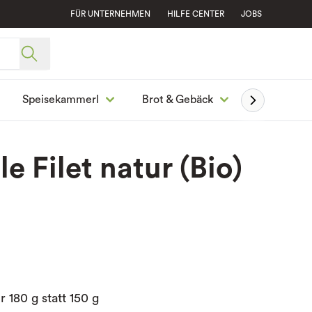
FÜR UNTERNEHMEN
HILFE CENTER
JOBS
Speisekammerl
Brot & Gebäck
Ge
e Filet natur (Bio)
180 g statt 150 g