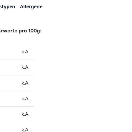
stypen
Allergene
rwerte pro 100g:
k.A.
k.A.
k.A.
k.A.
k.A.
k.A.