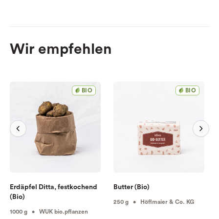
Wir empfehlen
BIO
BIO
Erdäpfel Ditta, festkochend
Butter (Bio)
(Bio)
250 g • Höflmaier & Co. KG
1000 g • WUK bio.pflanzen