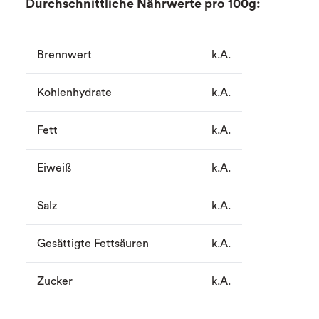
Durchschnittliche Nährwerte pro 100g:
Brennwert
k.A.
Kohlenhydrate
k.A.
Fett
k.A.
Eiweiß
k.A.
Salz
k.A.
Gesättigte Fettsäuren
k.A.
Zucker
k.A.