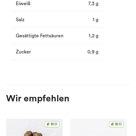
Eiweiß
7,3 g
Salz
1 g
Gesättigte Fettsäuren
1,2 g
Zucker
0,9 g
Wir empfehlen
BIO
BIO