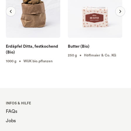
Erdäpfel Ditta, festkochend
Butter (Bio)
(Bio)
250 g • Höflmaier & Co. KG
1000 g • WUK bio.pflanzen
INFOS & HILFE
FAQs
Jobs