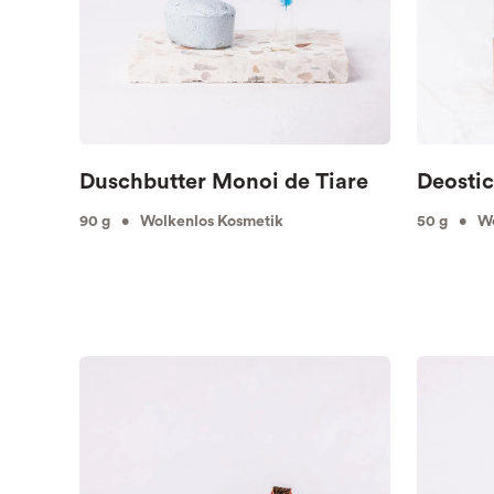
Duschbutter Monoi de Tiare
Deostic
90 g • Wolkenlos Kosmetik
50 g • Wo