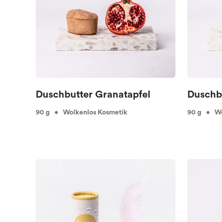
Duschbutter Granatapfel
Duschb
90 g • Wolkenlos Kosmetik
90 g • Wo