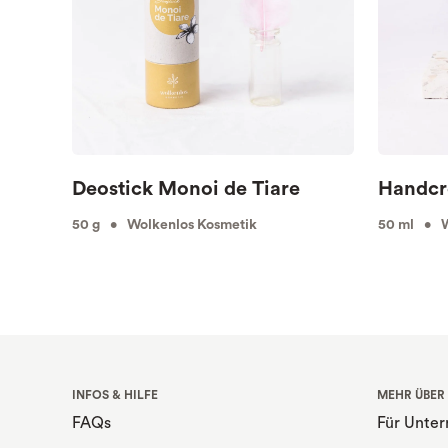
Deostick Monoi de Tiare
Handcr
50 g • Wolkenlos Kosmetik
50 ml • W
INFOS & HILFE
MEHR ÜBER
FAQs
Für Unte