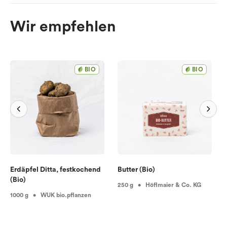
Wir empfehlen
BIO
BIO
Erdäpfel Ditta, festkochend
Butter (Bio)
(Bio)
250 g • Höflmaier & Co. KG
1000 g • WUK bio.pflanzen