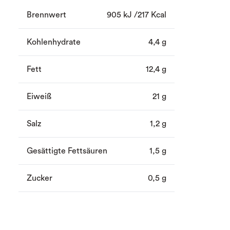
Brennwert
905 kJ /217 Kcal
Kohlenhydrate
4,4 g
Fett
12,4 g
Eiweiß
21 g
Salz
1,2 g
Gesättigte Fettsäuren
1,5 g
Zucker
0,5 g