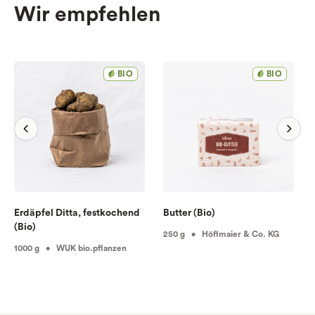
Wir empfehlen
BIO
BIO
Erdäpfel Ditta, festkochend
Butter (Bio)
(Bio)
250 g • Höflmaier & Co. KG
1000 g • WUK bio.pflanzen