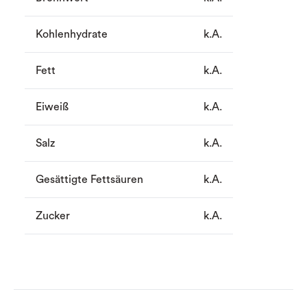
Kohlenhydrate
k.A.
Fett
k.A.
Eiweiß
k.A.
Salz
k.A.
Gesättigte Fettsäuren
k.A.
Zucker
k.A.