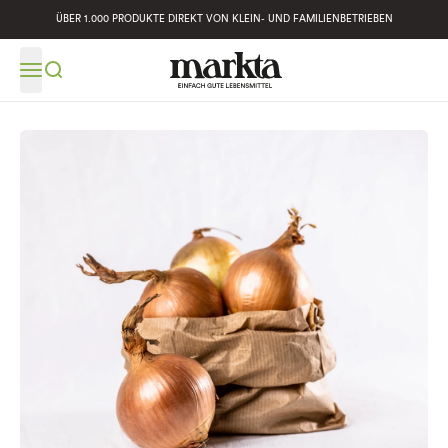
ÜBER 1.000 PRODUKTE DIREKT VON KLEIN- UND FAMILIENBETRIEBEN