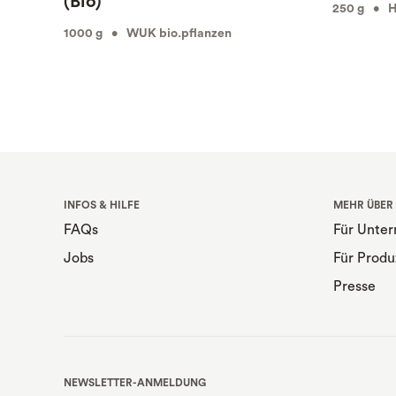
(Bio)
250 g • Hö
1000 g • WUK bio.pflanzen
INFOS & HILFE
MEHR ÜBER
FAQs
Für Unte
Jobs
Für Produ
Presse
NEWSLETTER-ANMELDUNG