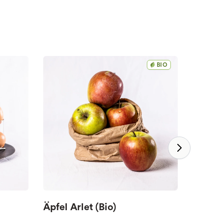
BIO
Äpfel Arlet (Bio)
Milch