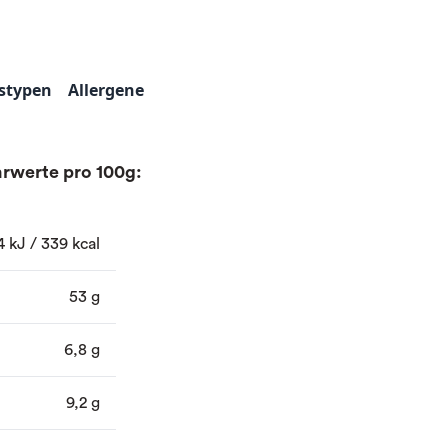
stypen
Allergene
rwerte pro 100g:
4 kJ / 339 kcal
53 g
6,8 g
9,2 g