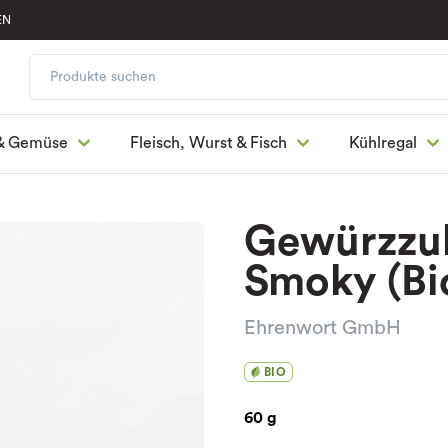
EN
& Gemüse
Fleisch, Wurst & Fisch
Kühlregal
Gewürzzub
Smoky (Bi
Ehrenwort GmbH
BIO
60 g