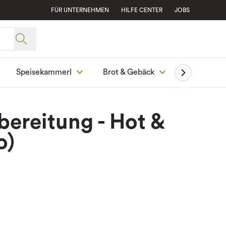
FÜR UNTERNEHMEN
HILFE CENTER
JOBS
Speisekammerl
Brot & Gebäck
Ge
ereitung - Hot &
o)