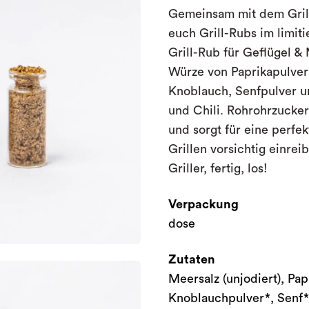
Gemeinsam mit dem Grill
euch Grill-Rubs im limit
Grill-Rub für Geflügel &
Würze von Paprikapulve
Knoblauch, Senfpulver u
und Chili. Rohrohrzucke
und sorgt für eine perfek
Grillen vorsichtig einrei
Griller, fertig, los!
Verpackung
dose
Zutaten
Meersalz (unjodiert), Pa
Knoblauchpulver*, Senf*