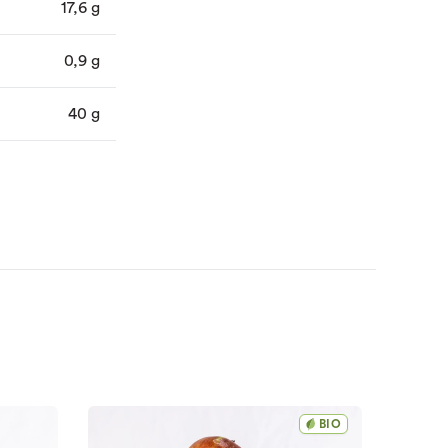
17,6 g
0,9 g
40 g
BIO