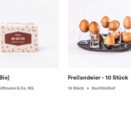
Bio)
Freilandeier - 10 Stück
flmaier & Co. KG
10 Stück • Bachfeldhof