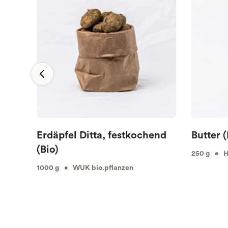
Erdäpfel Ditta, festkochend
Butter (
(Bio)
250 g • Hö
1000 g • WUK bio.pflanzen