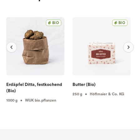
BIO
BIO
Erdäpfel Ditta, festkochend
Butter (Bio)
(Bio)
250 g • Höflmaier & Co. KG
1000 g • WUK bio.pflanzen