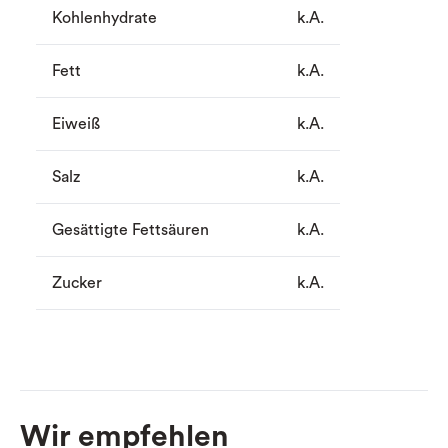
Kohlenhydrate
k.A.
Fett
k.A.
Eiweiß
k.A.
Salz
k.A.
Gesättigte Fettsäuren
k.A.
Zucker
k.A.
Wir empfehlen