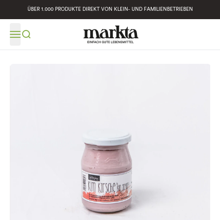
ÜBER 1.000 PRODUKTE DIREKT VON KLEIN- UND FAMILIENBETRIEBEN