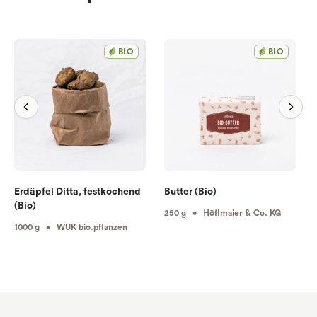
BIO
BIO
Erdäpfel Ditta, festkochend
Butter (Bio)
(Bio)
250 g • Höflmaier & Co. KG
1000 g • WUK bio.pflanzen