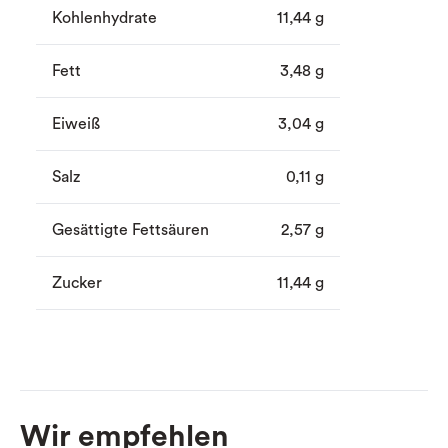
Kohlenhydrate
11,44 g
Fett
3,48 g
Eiweiß
3,04 g
Salz
0,11 g
Gesättigte Fettsäuren
2,57 g
Zucker
11,44 g
Wir empfehlen