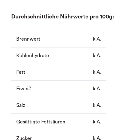
Durchschnittliche Nährwerte pro 100g:
Brennwert
k.A.
Kohlenhydrate
k.A.
Fett
k.A.
Eiweiß
k.A.
Salz
k.A.
Gesättigte Fettsäuren
k.A.
Zucker
k.A.