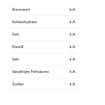
Brennwert
k.A.
Kohlenhydrate
k.A.
Fett
k.A.
Eiweiß
k.A.
Salz
k.A.
Gesättigte Fettsäuren
k.A.
Zucker
k.A.