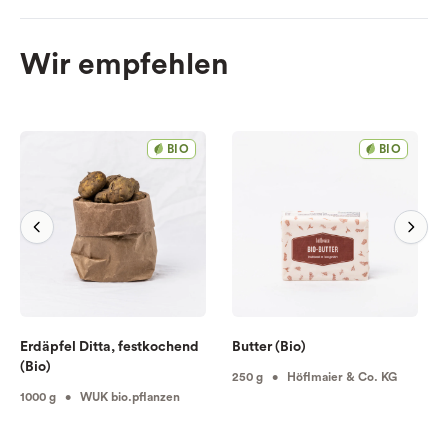
Wir empfehlen
BIO
BIO
Erdäpfel Ditta, festkochend
Butter (Bio)
(Bio)
250 g • Höflmaier & Co. KG
1000 g • WUK bio.pflanzen