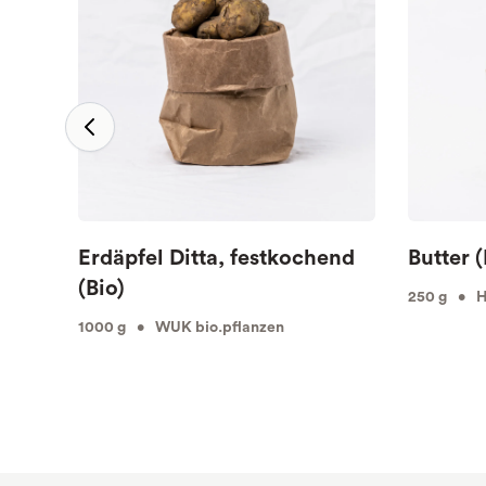
Erdäpfel Ditta, festkochend
Butter (
(Bio)
250 g • Hö
1000 g • WUK bio.pflanzen