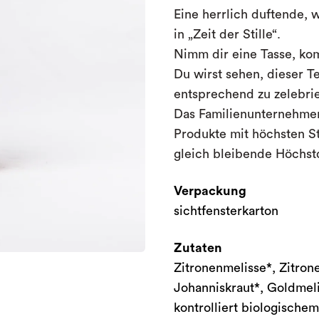
Eine herrlich duftende,
in „Zeit der Stille“.
Nimm dir eine Tasse, ko
Du wirst sehen, dieser Te
entsprechend zu zelebri
Das
Familienunternehm
Produkte mit höchsten St
gleich bleibende Höchstq
Verpackung
sichtfensterkarton
Zutaten
Zitronenmelisse*, Zitrone
Johanniskraut*, Goldmel
kontrolliert biologische