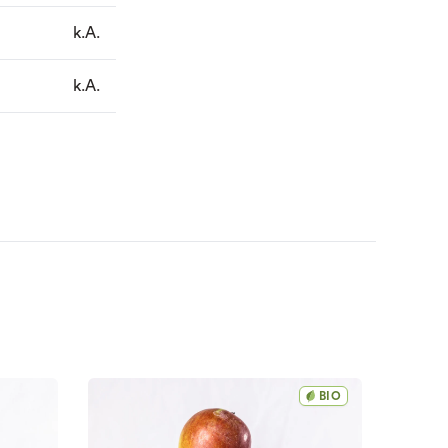
k.A.
k.A.
BIO