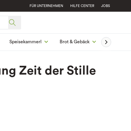
FÜR UNTERNEHMEN
HILFE CENTER
JOBS
Speisekammerl
Brot & Gebäck
Ge
g Zeit der Stille