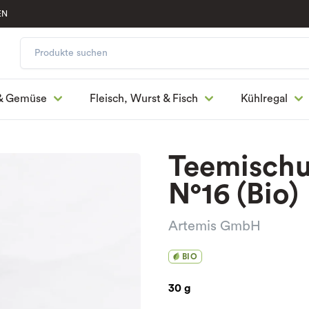
EN
& Gemüse
Fleisch, Wurst & Fisch
Kühlregal
Teemischun
N°16 (Bio)
Artemis GmbH
BIO
30 g