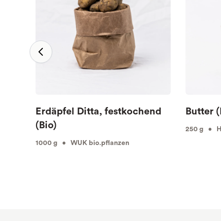
Erdäpfel Ditta, festkochend
Butter (
(Bio)
250 g • Hö
1000 g • WUK bio.pflanzen