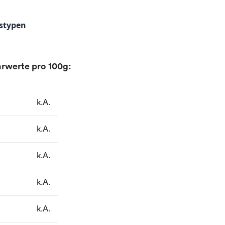
stypen
rwerte pro 100g:
k.A.
k.A.
k.A.
k.A.
k.A.