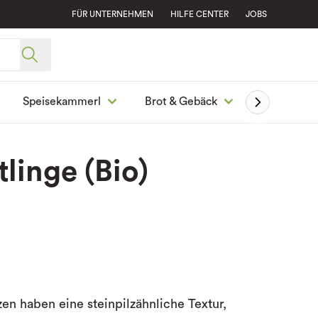
FÜR UNTERNEHMEN
HILFE CENTER
JOBS
Speisekammerl
Brot & Gebäck
Ge
tlinge (Bio)
zen haben eine steinpilzähnliche Textur,