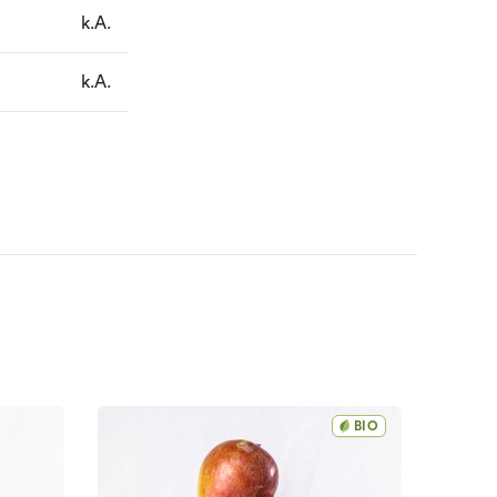
k.A.
k.A.
BIO