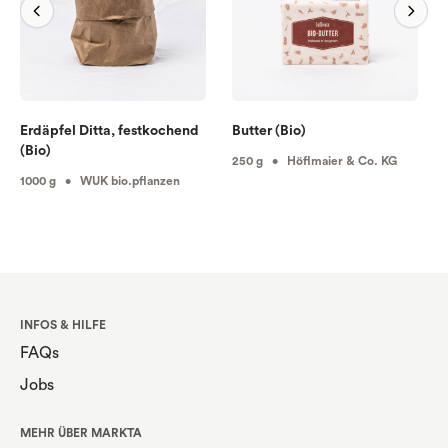
Erdäpfel Ditta, festkochend
Butter (Bio)
(Bio)
250 g • Höflmaier & Co. KG
1000 g • WUK bio.pflanzen
INFOS & HILFE
FAQs
Jobs
MEHR ÜBER MARKTA