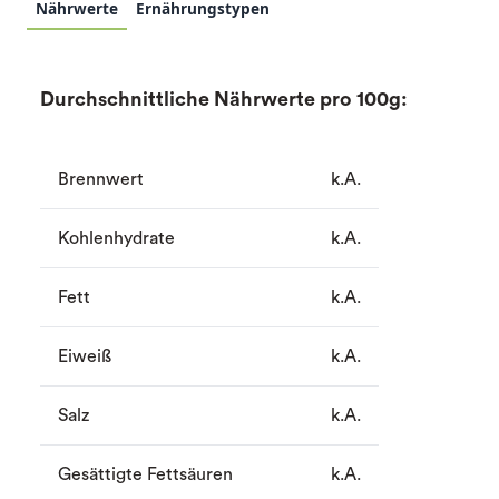
Nährwerte
Ernährungstypen
Durchschnittliche Nährwerte pro 100g:
Brennwert
k.A.
Kohlenhydrate
k.A.
Fett
k.A.
Eiweiß
k.A.
Salz
k.A.
Gesättigte Fettsäuren
k.A.