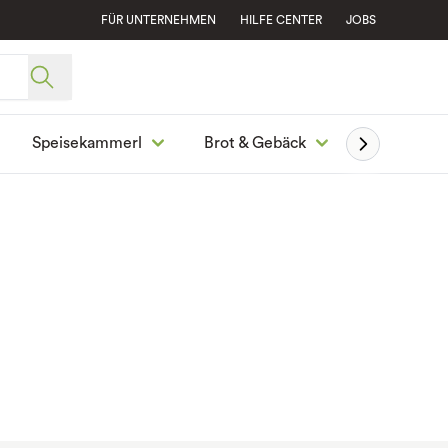
FÜR UNTERNEHMEN
HILFE CENTER
JOBS
Speisekammerl
Brot & Gebäck
Ge