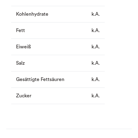
Kohlenhydrate
k.A.
Fett
k.A.
Eiweiß
k.A.
Salz
k.A.
Gesättigte Fettsäuren
k.A.
Zucker
k.A.