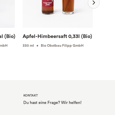
l (Bio)
Apfel-Himbeersaft 0,33l (Bio)
Traub
GmbH
330 ml • Bio Obstbau Filipp GmbH
750 ml 
KONTAKT
Du hast eine Frage? Wir helfen!