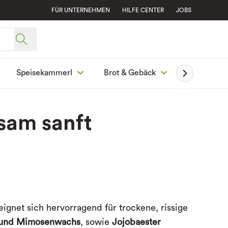
FÜR UNTERNEHMEN
HILFE CENTER
JOBS
Speisekammerl
Brot & Gebäck
Ge
sam sanft
eignet sich hervorragend für trockene, rissige
 und Mimosenwachs
, sowie
Jojobaester