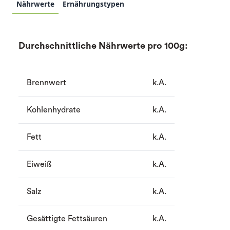
Nährwerte
Ernährungstypen
Durchschnittliche Nährwerte pro 100g:
Brennwert
k.A.
Kohlenhydrate
k.A.
Fett
k.A.
Eiweiß
k.A.
Salz
k.A.
Gesättigte Fettsäuren
k.A.