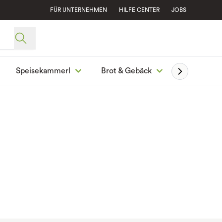
FÜR UNTERNEHMEN
HILFE CENTER
JOBS
Speisekammerl
Brot & Gebäck
Ge