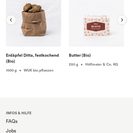
Erdäpfel Ditta, festkochend
Butter (Bio)
(Bio)
250 g • Höflmaier & Co. KG
1000 g • WUK bio.pflanzen
INFOS & HILFE
FAQs
Jobs