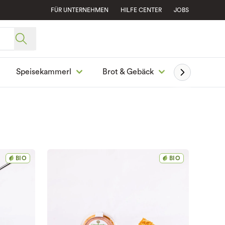
FÜR UNTERNEHMEN
HILFE CENTER
JOBS
Speisekammerl
Brot & Gebäck
Ge
BIO
BIO