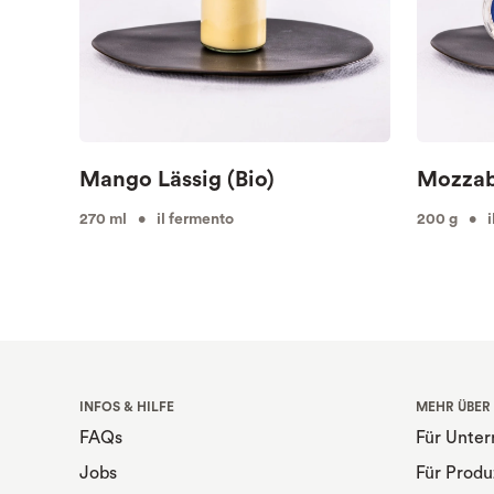
Mango Lässig (Bio)
Mozzabe
270 ml • il fermento
200 g • i
INFOS & HILFE
MEHR ÜBER
FAQs
Für Unte
Jobs
Für Produ