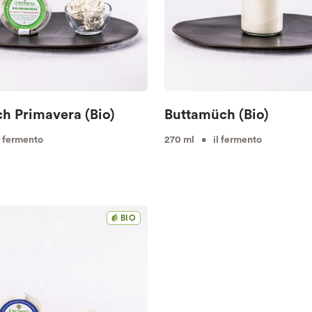
ch Primavera (Bio)
Buttamüch (Bio)
 fermento
270 ml • il fermento
BIO