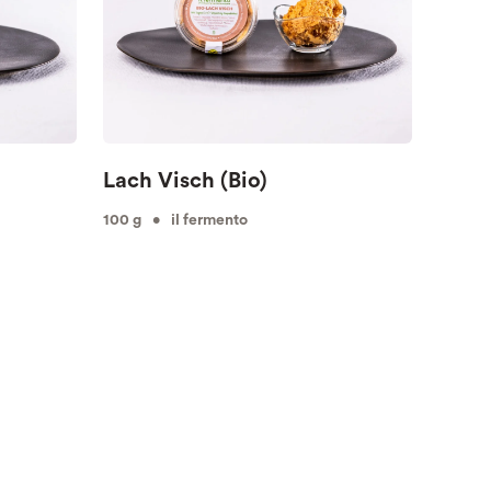
Lach Visch (Bio)
100 g • il fermento