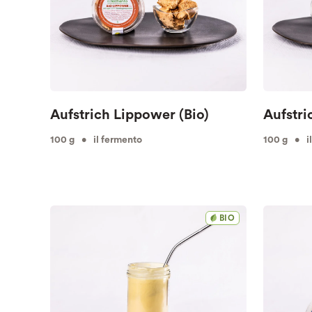
Aufstrich Lippower (Bio)
Aufstri
100 g • il fermento
100 g • il
BIO