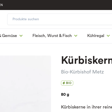
EN
& Gemüse
Fleisch, Wurst & Fisch
Kühlregal
Kürbiskern
Bio-Kürbishof Metz
BIO
80 g
Kürbiskerne in ihrer rein