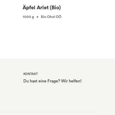
Äpfel Arlet (Bio)
Milch
1000 g • Bio Obst OÖ
1000 ml
KONTAKT
Du hast eine Frage? Wir helfen!