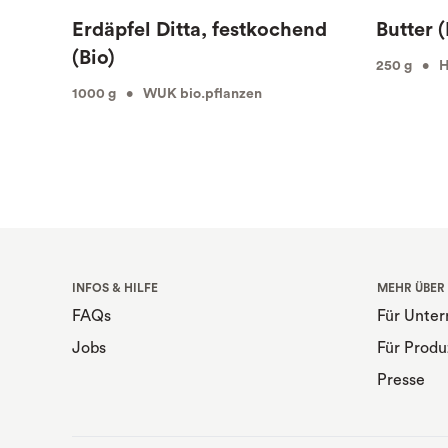
Erdäpfel Ditta, festkochend
Butter (
(Bio)
250 g • Hö
1000 g • WUK bio.pflanzen
INFOS & HILFE
MEHR ÜBER
FAQs
Für Unte
Jobs
Für Produ
Presse