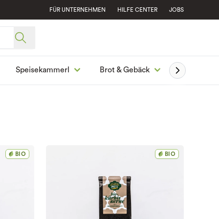
FÜR UNTERNEHMEN
HILFE CENTER
JOBS
Speisekammerl
Brot & Gebäck
Ge
BIO
BIO