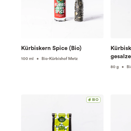
Kürbiskern Spice (Bio)
Kürbisk
gesalze
100 ml • Bio-Kürbishof Metz
80 g • Bi
BIO