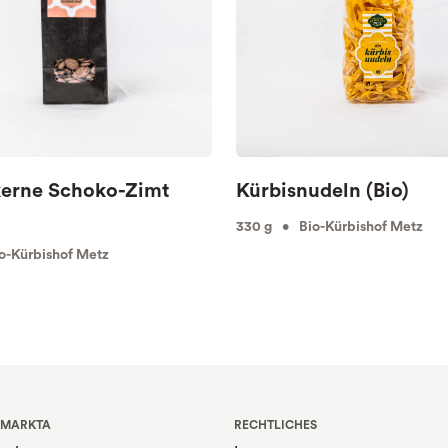
kerne Schoko-Zimt
Kürbisnudeln (Bio)
330 g • Bio-Kürbishof Metz
o-Kürbishof Metz
 MARKTA
RECHTLICHES