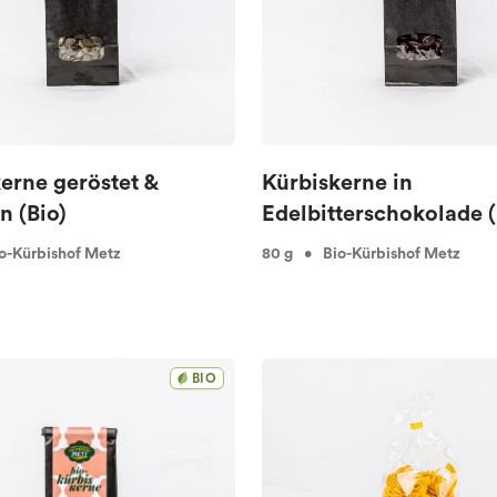
erne geröstet &
Kürbiskerne in
n (Bio)
Edelbitterschokolade (
o-Kürbishof Metz
80 g • Bio-Kürbishof Metz
BIO